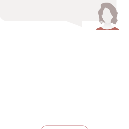
een keer mee te gaan naar een
event. Ik zag er enorm tegenop
want het is echt niets voor mij.
Maar ik vond het eigenlijk zo leuk
dat ik me nu al aangemeld heb voor
nog een event.